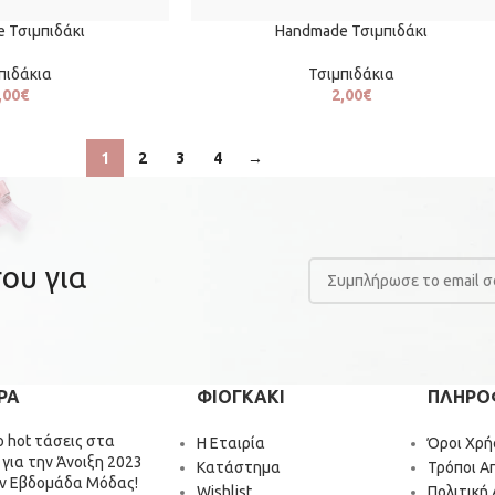
 Τσιμπιδάκι
Handmade Τσιμπιδάκι
πιδάκια
Τσιμπιδάκια
,00
€
2,00
€
1
2
3
4
→
ου για
ΡΑ
ΦΙΟΓΚΑΚΙ
ΠΛΗΡΟ
ιο hot τάσεις στα
Η Εταιρία
Όροι Χρή
 για την Άνοιξη 2023
Κατάστημα
Τρόποι Α
ν Εβδομάδα Μόδας!
Wishlist
Πολιτική