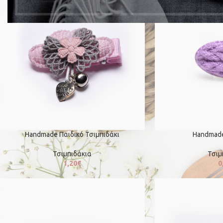
Handmade Παιδικό Τσιμπιδάκι
Handmade
Τσιμπιδάκια
Τσιμ
1,20
€
0