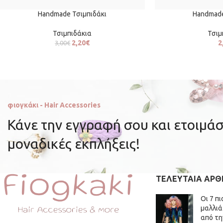
Handmade Τσιμπιδάκι
Handmade
Τσιμπιδάκια
Τσιμ
2,20
€
2
3,00
€
φιογκάκι - Hair Accessories
Κάνε την εγγραφή σου και ετοιμάσ
μοναδικές εκπλήξεις!
ΤΕΛΕΥΤΑΊΑ ΆΡΘ
Οι 7 π
μαλλιά
από τη