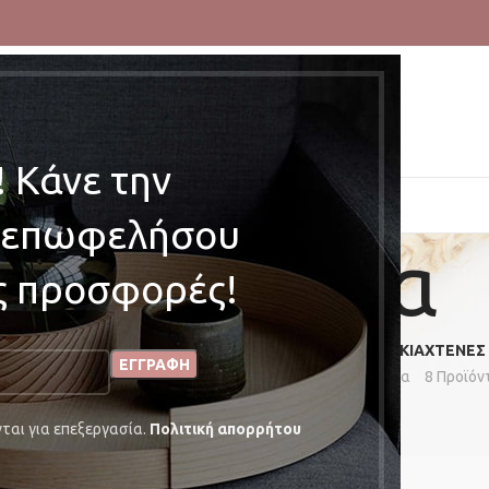
 Κάνε την
ΑΡΧΙΚΗ
ΤΟ ΦΙΟΓΚΑΚΙ
ΚΑΤΑΣΤΗΜΑ
BLOG
ΕΠΙΚΟΙΝΩΝΙΑ
ι επωφελήσου
Τσιμπιδάκια
ές προσφορές!
ΕΦΤΆΚΙΑ
ΚΛΆΜΕΡ
ΛΑΣΤΙΧΆΚΙΑ
ΣΤΈΚΕΣ
ΤΣΙΜΠΙΔΆΚΙΑ
ΧΤΈΝΕΣ
ϊόντα
14 Προϊόντα
46 Προϊόντα
9 Προϊόντα
64 Προϊόντα
8 Προϊόν
Εμφάνιση
20
ται για επεξεργασία.
Πολιτική απορρήτου