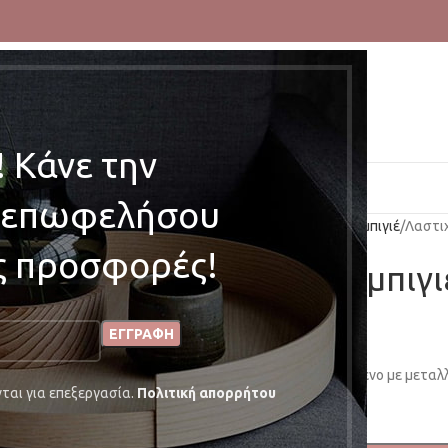
 Κάνε την
ΑΡΧΙΚΗ
ΤΟ ΦΙΟΓΚΑΚΙ
ΚΑΤΑΣΤΗΜΑ
BLOG
ΕΠΙΚΟΙΝΩΝΙΑ
ι επωφελήσου
Αρχική σελίδα
Λαστιχάκια
Αμπιγιέ
Λαστιχ
ές προσφορές!
Λαστιχάκι Αμπιγι
3,00
€
Μαύρο λαστιχάκι διακοσμημένο με μεταλλ
ται για επεξεργασία.
Πολιτική απορρήτου
Σε απόθεμα