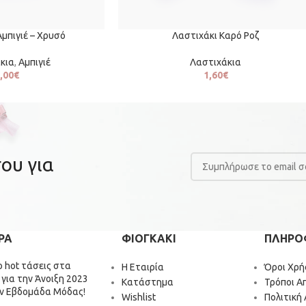
μπιγιέ – Χρυσό
Λαστιχάκι Καρό Ροζ
κια
,
Αμπιγιέ
Λαστιχάκια
,00
€
1,60
€
ου για
ΡΑ
ΦΙΟΓΚΑΚΙ
ΠΛΗΡΟ
ιο hot τάσεις στα
Η Εταιρία
Όροι Χρή
 για την Άνοιξη 2023
Κατάστημα
Τρόποι Α
ν Εβδομάδα Μόδας!
Wishlist
Πολιτική