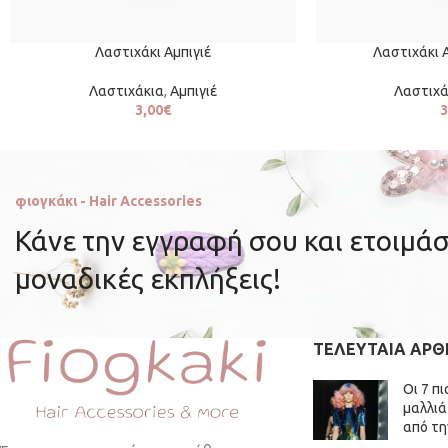
Λαστιχάκι Αμπιγιέ
Λαστιχάκι Α
Λαστιχάκια
,
Αμπιγιέ
Λαστιχά
3,00
€
3
φιογκάκι - Hair Accessories
Κάνε την εγγραφή σου και ετοιμάσ
μοναδικές εκπλήξεις!
ΤΕΛΕΥΤΑΊΑ ΆΡΘ
Οι 7 π
μαλλιά
από τη