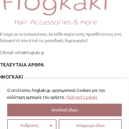
Έτοιμη να εντυπωσιάσεις σε κάθε περίσταση, προσθέτοντας στο
ξεχωριστό σου στυλ τις μοναδικές δημιουργίες!
Email: info@fiogkaki.gr
ΤΕΛΕΥΤΑΊΑ ΆΡΘΡΑ
ΦΙΟΓΚΑΚΙ
ΠΛΗΡΟΦΟΡΙΕΣ
Ο ιστότοπος fiogkaki.gr, χρησιμοποιεί Cookies για την
καλύτερη εμπειρία του χρήστη.
Πολιτική Cookies
SOCIAL MEDIA
fiogkaki.gr
2026 | Powered by
GKISASGROUP
Αποδοχή όλων
Ρυθμίσεις
Απόρριψη όλων