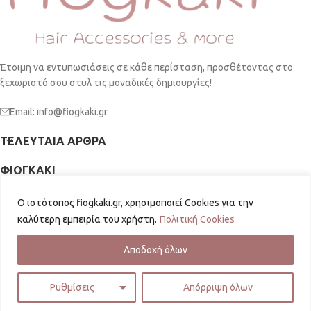
Έτοιμη να εντυπωσιάσεις σε κάθε περίσταση, προσθέτοντας στο
ξεχωριστό σου στυλ τις μοναδικές δημιουργίες!
Email: info@fiogkaki.gr
ΤΕΛΕΥΤΑΊΑ ΆΡΘΡΑ
ΦΙΟΓΚΑΚΙ
ΠΛΗΡΟΦΟΡΙΕΣ
Ο ιστότοπος fiogkaki.gr, χρησιμοποιεί Cookies για την
καλύτερη εμπειρία του χρήστη.
Πολιτική Cookies
SOCIAL MEDIA
fiogkaki.gr
2026 | Powered by
GKISASGROUP
Αποδοχή όλων
Ρυθμίσεις
Απόρριψη όλων