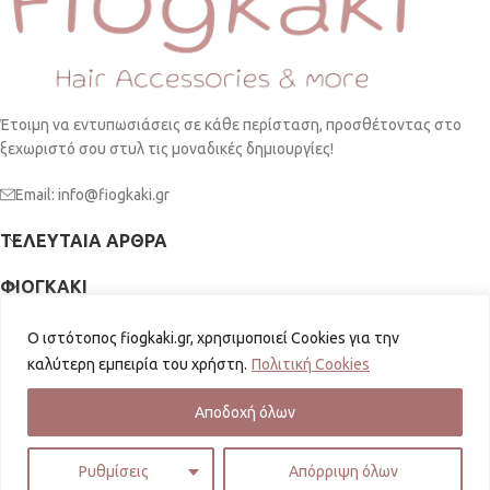
Έτοιμη να εντυπωσιάσεις σε κάθε περίσταση, προσθέτοντας στο
ξεχωριστό σου στυλ τις μοναδικές δημιουργίες!
Email: info@fiogkaki.gr
ΤΕΛΕΥΤΑΊΑ ΆΡΘΡΑ
ΦΙΟΓΚΑΚΙ
ΠΛΗΡΟΦΟΡΙΕΣ
Ο ιστότοπος fiogkaki.gr, χρησιμοποιεί Cookies για την
καλύτερη εμπειρία του χρήστη.
Πολιτική Cookies
SOCIAL MEDIA
fiogkaki.gr
2026 | Powered by
GKISASGROUP
Αποδοχή όλων
Ρυθμίσεις
Απόρριψη όλων